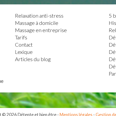
Relaxation anti-stress
5 
Massage à domicile
His
Massage en entreprise
Rel
Tarifs
Dét
Contact
Dét
Lexique
Dét
Articles du blog
Dé
Dét
Par
ue
 © 2026 Détente et bien être -
Mentions légales
-
Gestion d